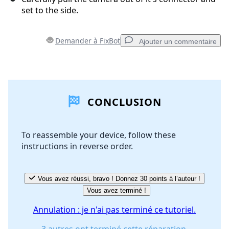
set to the side.
Demander à FixBot
Ajouter un commentaire
Ajouter un commentaire
CONCLUSION
Ajouter un commentaire
To reassemble your device, follow these
instructions in reverse order.
Annuler
Publier un commentaire
Vous avez réussi, bravo ! Donnez 30 points à l’auteur !
Vous avez terminé !
Annulation : je n'ai pas terminé ce tutoriel.