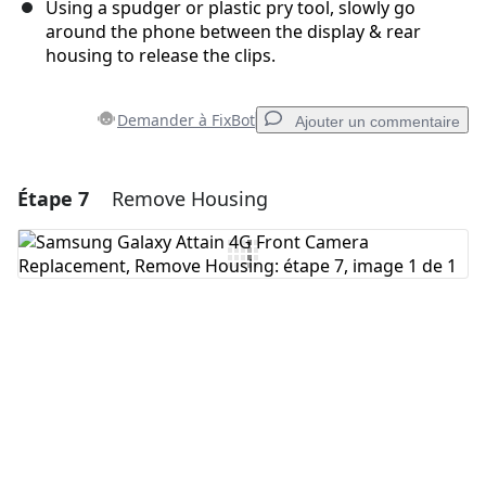
Using a spudger or plastic pry tool, slowly go
around the phone between the display & rear
housing to release the clips.
Demander à FixBot
Ajouter un commentaire
Étape 7
Remove Housing
Ajouter un commentaire
Ajouter un commentaire
Annuler
Publier un commentaire