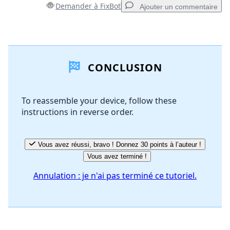
Demander à FixBot
Ajouter un commentaire
Ajouter un commentaire
CONCLUSION
Ajouter un commentaire
To reassemble your device, follow these
instructions in reverse order.
Annuler
Publier un commentaire
Vous avez réussi, bravo ! Donnez 30 points à l’auteur !
Vous avez terminé !
Annulation : je n'ai pas terminé ce tutoriel.