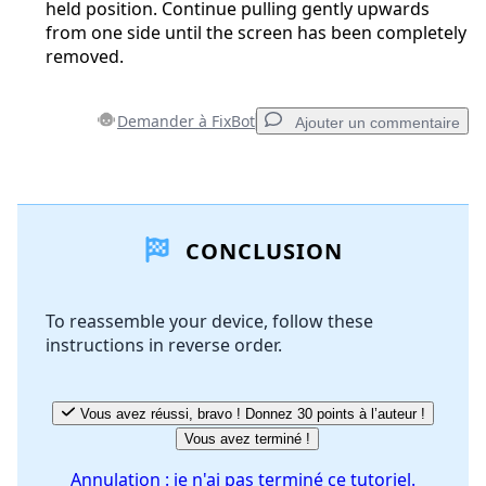
held position. Continue pulling gently upwards
from one side until the screen has been completely
removed.
Demander à FixBot
Ajouter un commentaire
Ajouter un commentaire
CONCLUSION
Ajouter un commentaire
To reassemble your device, follow these
instructions in reverse order.
Annuler
Publier un commentaire
Vous avez réussi, bravo ! Donnez 30 points à l’auteur !
Vous avez terminé !
Annulation : je n'ai pas terminé ce tutoriel.