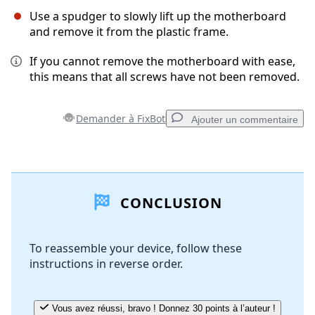
Use a spudger to slowly lift up the motherboard
and remove it from the plastic frame.
If you cannot remove the motherboard with ease,
this means that all screws have not been removed.
Demander à FixBot
Ajouter un commentaire
Ajouter un commentaire
CONCLUSION
Ajouter un commentaire
To reassemble your device, follow these
instructions in reverse order.
Annuler
Publier un commentaire
Vous avez réussi, bravo ! Donnez 30 points à l’auteur !