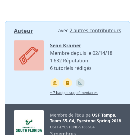
Auteur
avec
2 autres contributeurs
Sean Kramer
Membre depuis le 02/14/18
1 632 Réputation
6 tutoriels rédigés
+ 7 badges supplémentaires
Membre de l'équipe
USF Tampa,
Team S5-G4, Eyestone Spring 2018
USFT-EYESTONE-S18S5G4
3 membres