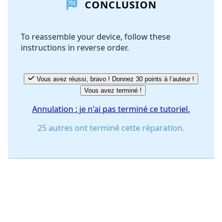
CONCLUSION
Ajouter un commentaire
To reassemble your device, follow these
instructions in reverse order.
Annuler
Publier un commentaire
Vous avez réussi, bravo ! Donnez 30 points à l’auteur !
Vous avez terminé !
Annulation : je n'ai pas terminé ce tutoriel.
25 autres ont terminé cette réparation.