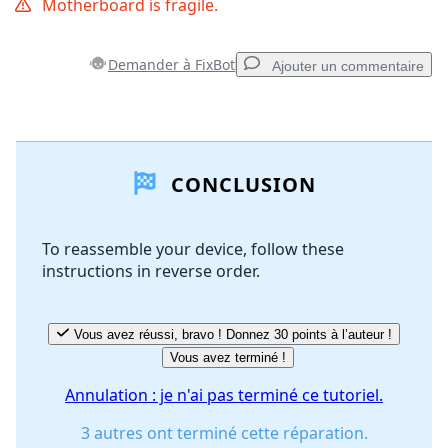
Motherboard is fragile.
Demander à FixBot
Ajouter un commentaire
Ajouter un commentaire
CONCLUSION
Ajouter un commentaire
To reassemble your device, follow these
instructions in reverse order.
Annuler
Publier un commentaire
Vous avez réussi, bravo ! Donnez 30 points à l’auteur !
Vous avez terminé !
Annulation : je n'ai pas terminé ce tutoriel.
3 autres ont terminé cette réparation.