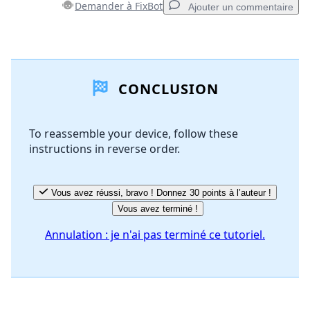
Demander à FixBot
Ajouter un commentaire
Ajouter un commentaire
CONCLUSION
Ajouter un commentaire
To reassemble your device, follow these
instructions in reverse order.
Annuler
Publier un commentaire
Vous avez réussi, bravo ! Donnez 30 points à l’auteur !
Vous avez terminé !
Annulation : je n'ai pas terminé ce tutoriel.