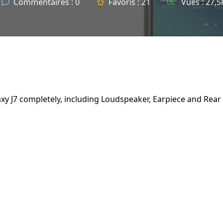
Commentaires :
0
Favoris :
21
Vues :
27,5
y J7 completely, including Loudspeaker, Earpiece and Rear