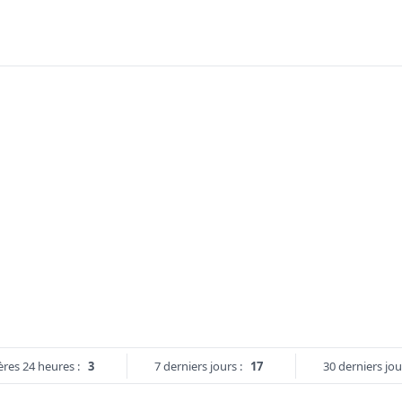
ères 24 heures :
3
7 derniers jours :
17
30 derniers jou