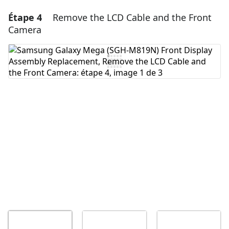
Étape 4
Remove the LCD Cable and the Front
Ajouter un commentaire
Camera
Ajouter un commentaire
Annuler
Publier un commentaire