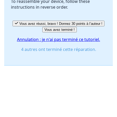
To reassemble your device, follow these
instructions in reverse order.
Annuler
Publier un commentaire
Vous avez réussi, bravo ! Donnez 30 points à l’auteur !
Vous avez terminé !
Annulation : je n'ai pas terminé ce tutoriel.
4 autres ont terminé cette réparation.