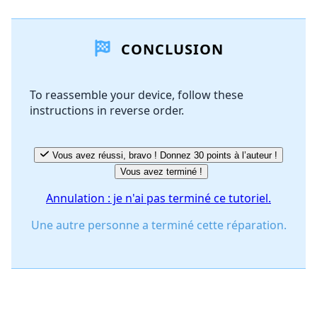
Ajouter un commentaire
CONCLUSION
Ajouter un commentaire
To reassemble your device, follow these
instructions in reverse order.
Annuler
Publier un commentaire
Vous avez réussi, bravo ! Donnez 30 points à l’auteur !
Vous avez terminé !
Annulation : je n'ai pas terminé ce tutoriel.
Une autre personne a terminé cette réparation.