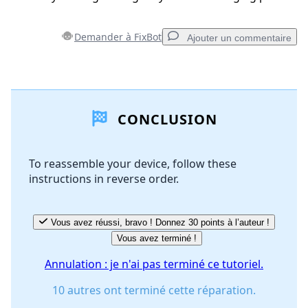
Demander à FixBot
Ajouter un commentaire
Ajouter un commentaire
CONCLUSION
Ajouter un commentaire
To reassemble your device, follow these
instructions in reverse order.
Annuler
Publier un commentaire
Vous avez réussi, bravo ! Donnez 30 points à l’auteur !
Vous avez terminé !
Annulation : je n'ai pas terminé ce tutoriel.
10 autres ont terminé cette réparation.