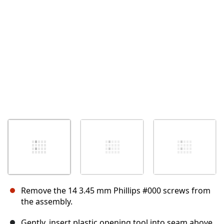
Annuler
Publier un commentaire
Remove the 14 3.45 mm Phillips #000 screws from
the assembly.
Gently, insert plastic opening tool into seam above