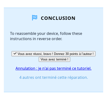
Ajouter un commentaire
CONCLUSION
Ajouter un commentaire
To reassemble your device, follow these
instructions in reverse order.
Annuler
Publier un commentaire
Vous avez réussi, bravo ! Donnez 30 points à l’auteur !
Vous avez terminé !
Annulation : je n'ai pas terminé ce tutoriel.
4 autres ont terminé cette réparation.