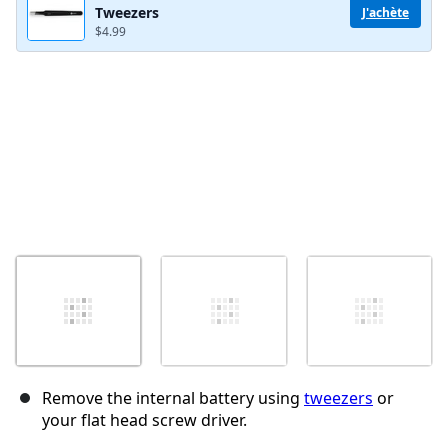
Tweezers
J'achète
$4.99
Annuler
Publier un commentaire
Remove the internal battery using
tweezers
or
your flat head screw driver.