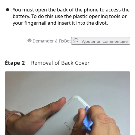
You must open the back of the phone to access the
battery. To do this use the plastic opening tools or
your fingernail and insert it into the divot.
Demander à FixBot
Ajouter un commentaire
Étape 2
Removal of Back Cover
Ajouter un commentaire
Ajouter un commentaire
Annuler
Publier un commentaire