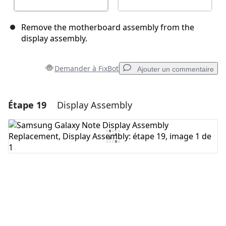
Remove the motherboard assembly from the
display assembly.
Demander à FixBot
Ajouter un commentaire
Étape 19
Display Assembly
Ajouter un commentaire
Ajouter un commentaire
Annuler
Publier un commentaire