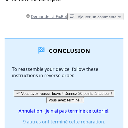
Demander à FixBot
Ajouter un commentaire
Ajouter un commentaire
CONCLUSION
Ajouter un commentaire
To reassemble your device, follow these
instructions in reverse order.
Annuler
Publier un commentaire
Vous avez réussi, bravo ! Donnez 30 points à l’auteur !
Vous avez terminé !
Annulation : je n'ai pas terminé ce tutoriel.
9 autres ont terminé cette réparation.