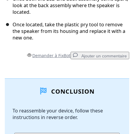
look at the back assembly where the speaker is
located.
Once located, take the plastic pry tool to remove
the speaker from its housing and replace it with a
new one.
Demander à FixBot
Ajouter un commentaire
Ajouter un commentaire
CONCLUSION
Ajouter un commentaire
To reassemble your device, follow these
instructions in reverse order.
Annuler
Publier un commentaire