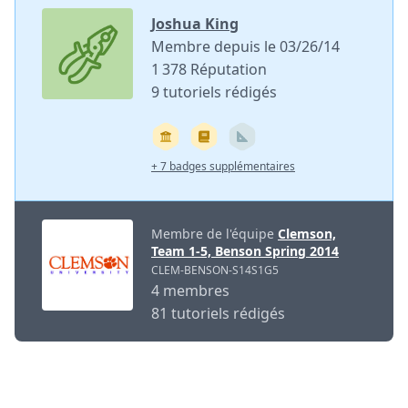
Joshua King
Membre depuis le 03/26/14
1 378 Réputation
9 tutoriels rédigés
+ 7 badges supplémentaires
Membre de l'équipe
Clemson,
Team 1-5, Benson Spring 2014
CLEM-BENSON-S14S1G5
4 membres
81 tutoriels rédigés