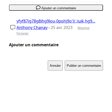
Ajouter un commentaire
yfyf87ig78g8ihg9lou-0pohj9o'l/.;iuik,hg9...
Anthony Chanay
-
25 avr. 2023
Réponse
Partager
Ajouter un commentaire
Annuler
Publier un commentaire