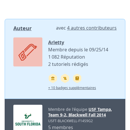
Auteur
avec
4 autres contributeurs
Arletty
Membre depuis le 09/25/14
1 082 Réputation
2 tutoriels rédigés
+ 10 badges supplémentaires
Membre de l'équipe
USF Tampa,
Team 9-2, Blackwell Fall 2014
USFT-BLACKWELL-F14S9G2
5 membres