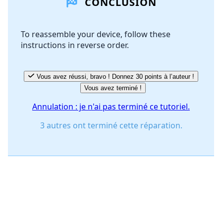
CONCLUSION
Ajouter un commentaire
To reassemble your device, follow these
instructions in reverse order.
Annuler
Publier un commentaire
Vous avez réussi, bravo ! Donnez 30 points à l’auteur !
Vous avez terminé !
Annulation : je n'ai pas terminé ce tutoriel.
3 autres ont terminé cette réparation.