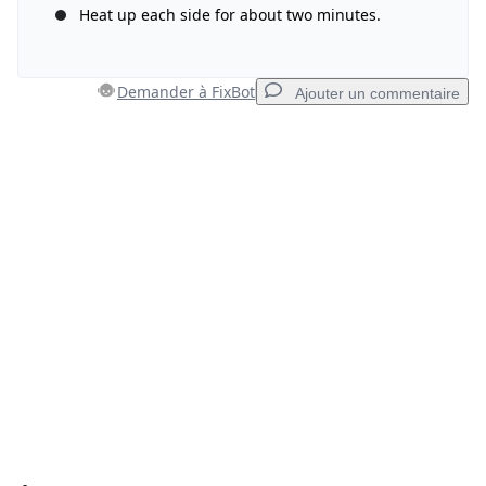
Ajouter un commentaire
Heat up each side for about two minutes.
Demander à FixBot
Ajouter un commentaire
Annuler
Publier un commentaire
Ajouter un commentaire
Ajouter un commentaire
Annuler
Publier un commentaire