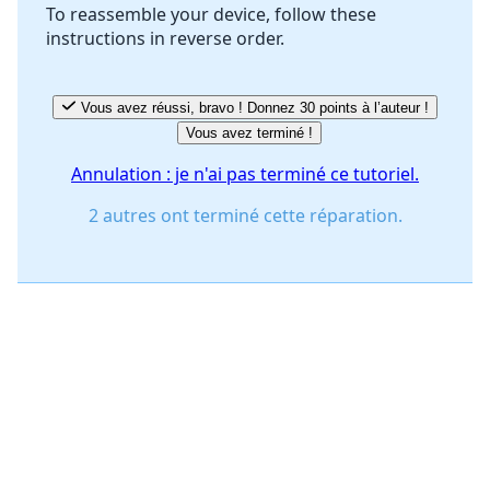
To reassemble your device, follow these
instructions in reverse order.
Annuler
Publier un commentaire
Vous avez réussi, bravo ! Donnez 30 points à l’auteur !
Vous avez terminé !
Annulation : je n'ai pas terminé ce tutoriel.
2 autres ont terminé cette réparation.