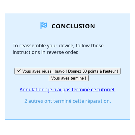
Ajouter un commentaire
CONCLUSION
Ajouter un commentaire
To reassemble your device, follow these
instructions in reverse order.
Annuler
Publier un commentaire
Vous avez réussi, bravo ! Donnez 30 points à l’auteur !
Vous avez terminé !
Annulation : je n'ai pas terminé ce tutoriel.
2 autres ont terminé cette réparation.