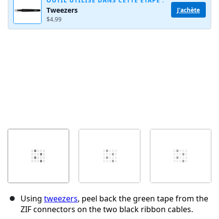
OUTIL UTILISÉ DANS CETTE ÉTAPE :
Tweezers
J'achète
$4.99
Annuler
Publier un commentaire
Using
tweezers
, peel back the green tape from the
ZIF connectors on the two black ribbon cables.