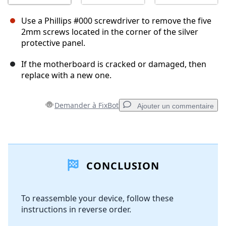
Use a Phillips #000 screwdriver to remove the five
2mm screws located in the corner of the silver
protective panel.
If the motherboard is cracked or damaged, then
replace with a new one.
Demander à FixBot
Ajouter un commentaire
Ajouter un commentaire
CONCLUSION
Ajouter un commentaire
To reassemble your device, follow these
instructions in reverse order.
Annuler
Publier un commentaire