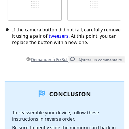
If the camera button did not fall, carefully remove
it using a pair of
tweezers
. At this point, you can
replace the button with a new one.
Demander à FixBot
Ajouter un commentaire
Ajouter un commentaire
CONCLUSION
Ajouter un commentaire
To reassemble your device, follow these
instructions in reverse order.
Annuler
Publier un commentaire
Be sure to gently slide the memory card back in