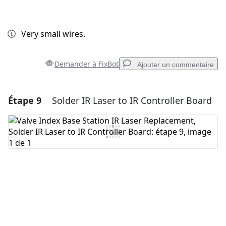
Very small wires.
Demander à FixBot
Ajouter un commentaire
Étape 9
Solder IR Laser to IR Controller Board
Ajouter un commentaire
Ajouter un commentaire
Annuler
Publier un commentaire