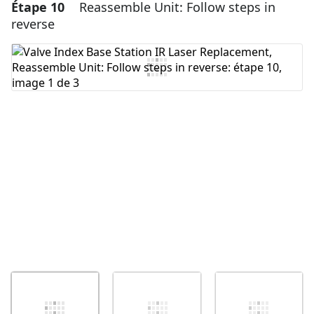
Étape 10
Reassemble Unit: Follow steps in
Ajouter un commentaire
reverse
Ajouter un commentaire
Annuler
Publier un commentaire