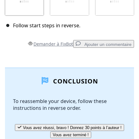
Follow start steps in reverse.
Demander à FixBot
Ajouter un commentaire
Ajouter un commentaire
CONCLUSION
Ajouter un commentaire
To reassemble your device, follow these
instructions in reverse order.
Annuler
Publier un commentaire
Vous avez réussi, bravo ! Donnez 30 points à l’auteur !
Vous avez terminé !