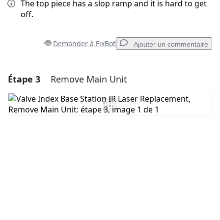
The top piece has a slop ramp and it is hard to get
off.
Demander à FixBot
Ajouter un commentaire
Étape 3
Remove Main Unit
Ajouter un commentaire
Ajouter un commentaire
Annuler
Publier un commentaire