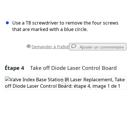
Use a T8 screwdriver to remove the four screws
that are marked with a blue circle.
Demander à FixBot
Ajouter un commentaire
Étape 4
Take off Diode Laser Control Board
Ajouter un commentaire
Ajouter un commentaire
Annuler
Publier un commentaire