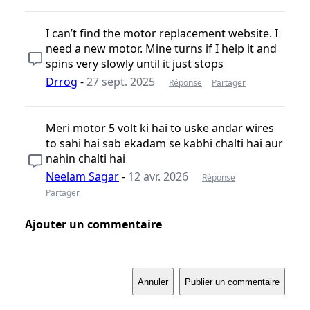
I can’t find the motor replacement website. I
need a new motor. Mine turns if I help it and
spins very slowly until it just stops
Drrog
-
27 sept. 2025
Réponse
Partager
Meri motor 5 volt ki hai to uske andar wires
to sahi hai sab ekadam se kabhi chalti hai aur
nahin chalti hai
Neelam Sagar
-
12 avr. 2026
Réponse
Partager
Ajouter un commentaire
Annuler
Publier un commentaire