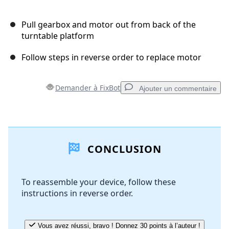
Pull gearbox and motor out from back of the
turntable platform
Follow steps in reverse order to replace motor
Demander à FixBot
Ajouter un commentaire
Ajouter un commentaire
CONCLUSION
Ajouter un commentaire
To reassemble your device, follow these
instructions in reverse order.
Annuler
Publier un commentaire
Vous avez réussi, bravo ! Donnez 30 points à l’auteur !