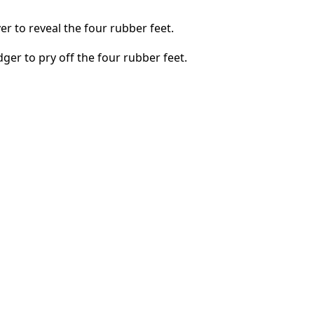
er to reveal the four rubber feet.
ger to pry off the four rubber feet.
Annuler
Publier un commentaire