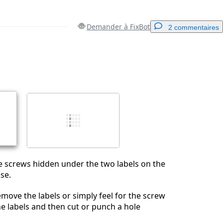
Demander à FixBot
2 commentaires
Ajouter un commentaire
Annuler
Publier un commentaire
e screws hidden under the two labels on the
se.
emove the labels or simply feel for the screw
e labels and then cut or punch a hole