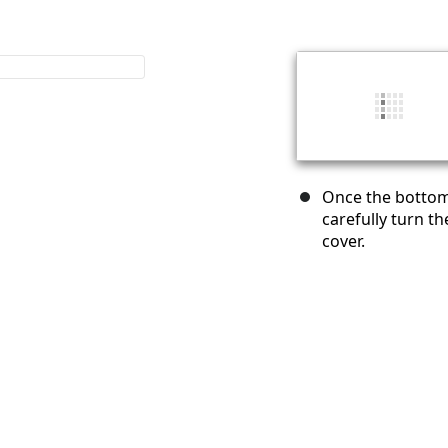
Once the bottom 
carefully turn th
cover.