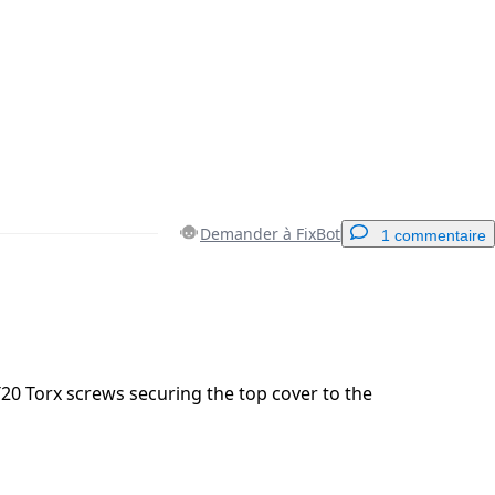
Demander à FixBot
1 commentaire
Ajouter un commentaire
20 Torx screws securing the top cover to the
Annuler
Publier un commentaire