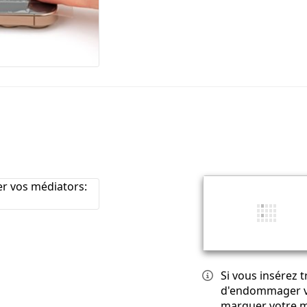
Si vous insérez 
d'endommager vo
marquer votre mé