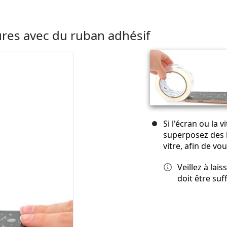
sures avec du ruban adhésif
Si l'écran ou la 
superposez des 
vitre, afin de vo
Veillez à lai
doit être su