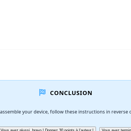
CONCLUSION
assemble your device, follow these instructions in reverse 
Vous avez réussi, bravo ! Donnez 30 points à l’auteur !
Vous avez termin