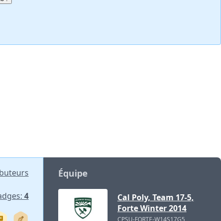
ibuteurs
Équipe
adges:
4
Cal Poly, Team 17-5,
Forte Winter 2014
CPSU-FORTE-W14S17G5