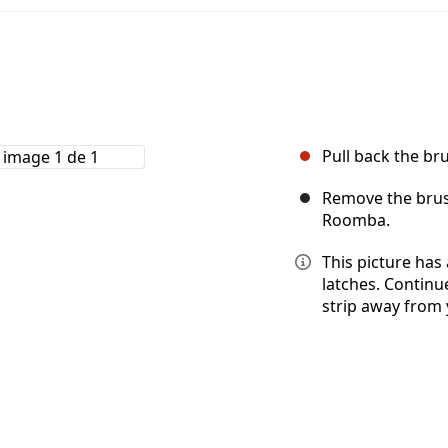
Pull back the br
Remove the brush
Roomba.
This picture has 
latches. Contin
strip away from 