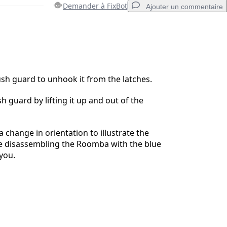
Demander à FixBot
Ajouter un commentaire
Ajouter un commentaire
ush guard to unhook it from the latches.
 guard by lifting it up and out of the
Annuler
Publier un commentaire
a change in orientation to illustrate the
ue disassembling the Roomba with the blue
you.