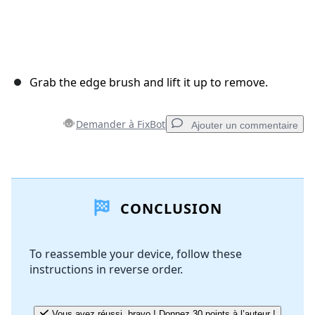
Grab the edge brush and lift it up to remove.
Demander à FixBot
Ajouter un commentaire
Ajouter un commentaire
CONCLUSION
Ajouter un commentaire
To reassemble your device, follow these
instructions in reverse order.
Annuler
Publier un commentaire
Vous avez réussi, bravo ! Donnez 30 points à l’auteur !