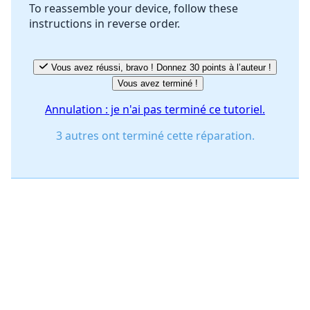
To reassemble your device, follow these
instructions in reverse order.
Annuler
Publier un commentaire
Vous avez réussi, bravo ! Donnez 30 points à l’auteur !
Vous avez terminé !
Annulation : je n'ai pas terminé ce tutoriel.
3 autres ont terminé cette réparation.