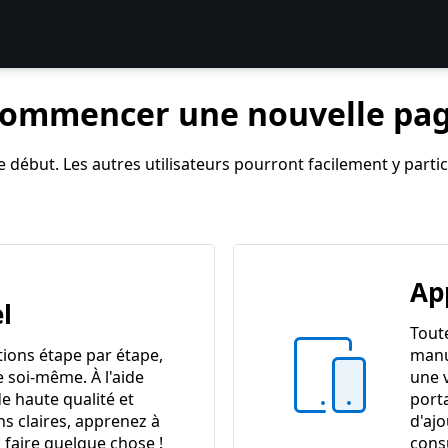
ommencer une nouvelle pa
 début. Les autres utilisateurs pourront facilement y partici
Ap
l
Tout
tions étape par étape,
manu
e soi-même. À l'aide
une 
e haute qualité et
port
ns claires, apprenez à
d'ajo
 faire quelque chose !
cons