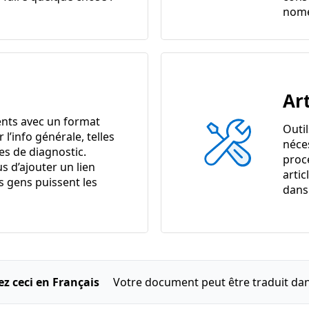
nome
Art
nts avec un format
Outi
r l’info générale, telles
néce
es de diagnostic.
proc
s d’ajouter un lien
artic
s gens puissent les
dans 
ez ceci en Français
Votre document peut être traduit dan