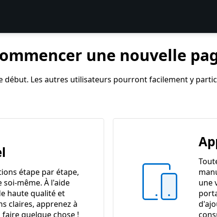
ommencer une nouvelle pa
 début. Les autres utilisateurs pourront facilement y partici
Ap
l
Tout
tions étape par étape,
manu
e soi-même. À l'aide
une 
e haute qualité et
port
ns claires, apprenez à
d'ajo
 faire quelque chose !
cons