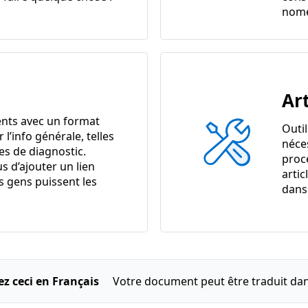
nome
Art
nts avec un format
Outi
r l’info générale, telles
néce
es de diagnostic.
proc
s d’ajouter un lien
artic
s gens puissent les
dans 
ez ceci en Français
Votre document peut être traduit dan