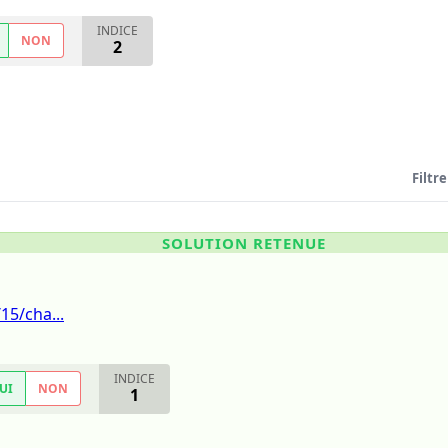
INDICE
NON
2
Filtre
SOLUTION RETENUE
15/cha...
INDICE
UI
NON
1