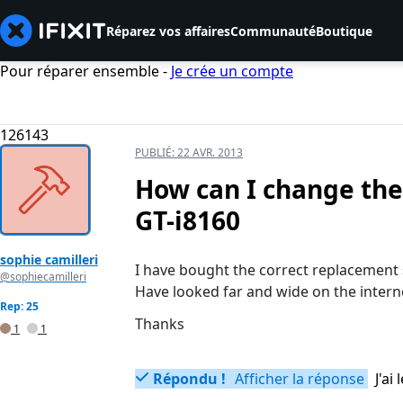
Réparez vos affaires
Communauté
Boutique
Pour réparer ensemble -
Je crée un compte
126143
PUBLIÉ:
22 AVR. 2013
How can I change th
GT-i8160
sophie camilleri
I have bought the correct replacement 
@sophiecamilleri
Have looked far and wide on the intern
Rep: 25
Thanks
1
1
Répondu !
Afficher la réponse
J'a