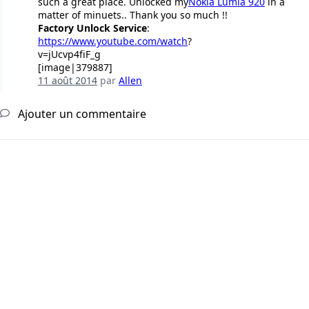
such a great place. Unlocked my
Nokia Lumia 920
in a
matter of minuets.. Thank you so much !!
Factory Unlock Service
:
https://www.youtube.com/watch
?
v=jUcvp4fiF_g
[image|379887]
11 août 2014
par
Allen
Ajouter un commentaire