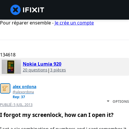
Pour réparer ensemble -
Je crée un compte
134618
Nokia Lumia 920
20 questions
|
3 pièces
alex ordona
@alexordona
Rep: 37
OPTIONS
PUBLIÉ:
5 JUIL. 2013
I forgot my screenlock, how can I open it?