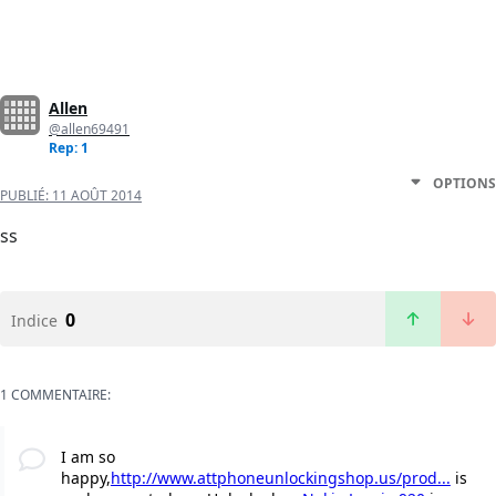
Allen
@allen69491
Rep: 1
OPTIONS
PUBLIÉ:
11 AOÛT 2014
ss
0
Indice
1 COMMENTAIRE:
I am so
happy,
http://www.attphoneunlockingshop.us/prod...
is