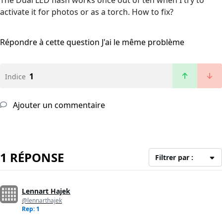
The Dual LED flash works once out of ten when I try to
activate it for photos or as a torch. How to fix?
Répondre à cette question
J'ai le même problème
1
Indice
Ajouter un commentaire
1 RÉPONSE
Filtrer par :
Lennart Hajek
@lennarthajek
Rep: 1