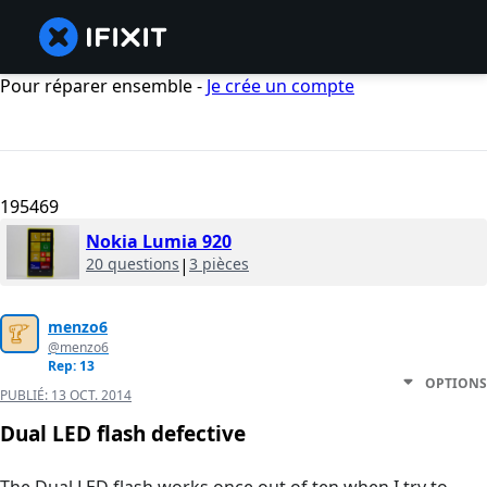
Pour réparer ensemble -
Je crée un compte
195469
Nokia Lumia 920
20 questions
|
3 pièces
menzo6
@menzo6
Rep: 13
OPTIONS
PUBLIÉ:
13 OCT. 2014
Dual LED flash defective