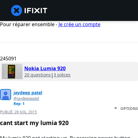
Pour réparer ensemble -
Je crée un compte
245091
Nokia Lumia 920
20 questions
|
3 pièces
jaydeep patel
@jaydeeppatel
Rep: 1
OPTIONS
PUBLIÉ:
28 JUIL. 2015
cant start my lumia 920