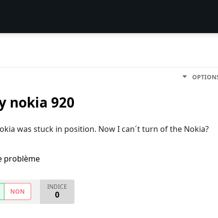
OPTION
y nokia 920
okia was stuck in position. Now I can´t turn of the Nokia?
me problème
INDICE
NON
0