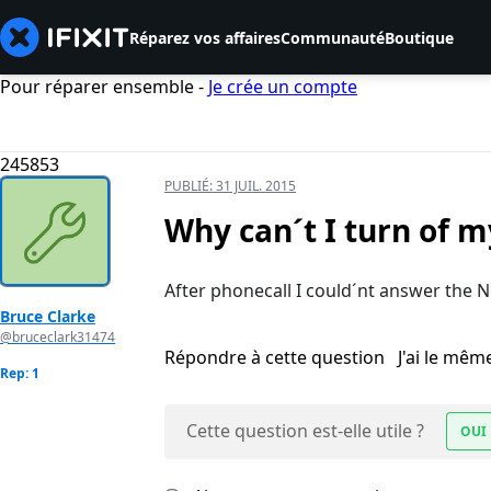
Réparez vos affaires
Communauté
Boutique
Pour réparer ensemble -
Je crée un compte
245853
PUBLIÉ:
31 JUIL. 2015
Why can´t I turn of m
After phonecall I could´nt answer the N
Bruce Clarke
@bruceclark31474
Répondre à cette question
J'ai le mê
Rep: 1
Cette question est-elle utile ?
OUI