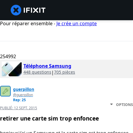
Pour réparer ensemble -
Je crée un compte
254992
Téléphone Samsung
448 questions
|
705 pièces
guerpillon
@guerpillon
Rep: 25
OPTIONS
PUBLIÉ:
12 SEPT. 2015
retirer une carte sim trop enfoncee