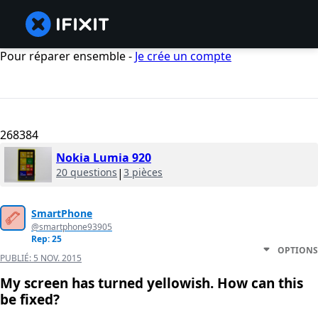
Pour réparer ensemble -
Je crée un compte
268384
Nokia Lumia 920
20 questions
|
3 pièces
SmartPhone
@smartphone93905
Rep: 25
OPTIONS
PUBLIÉ:
5 NOV. 2015
My screen has turned yellowish. How can this
be fixed?