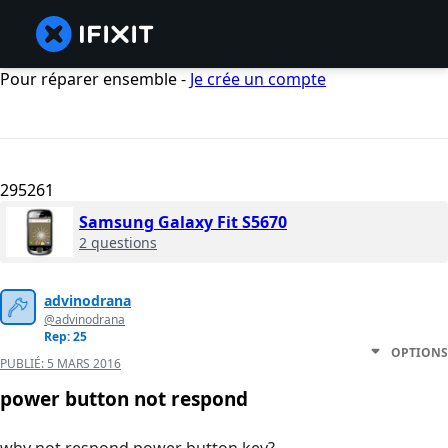
Pour réparer ensemble -
Je crée un compte
295261
Samsung Galaxy Fit S5670
2 questions
advinodrana
@advinodrana
Rep: 25
OPTIONS
PUBLIÉ:
5 MARS 2016
power button not respond