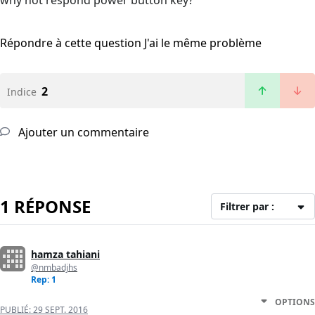
why not respond power button key?
Répondre à cette question
J'ai le même problème
2
Indice
Ajouter un commentaire
1 RÉPONSE
Filtrer par :
hamza tahiani
@nmbadjhs
Rep: 1
OPTIONS
PUBLIÉ:
29 SEPT. 2016