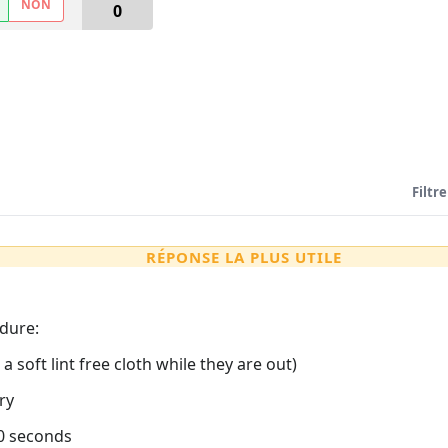
NON
0
Filtre
RÉPONSE LA PLUS UTILE
edure:
 soft lint free cloth while they are out)
ry
60 seconds