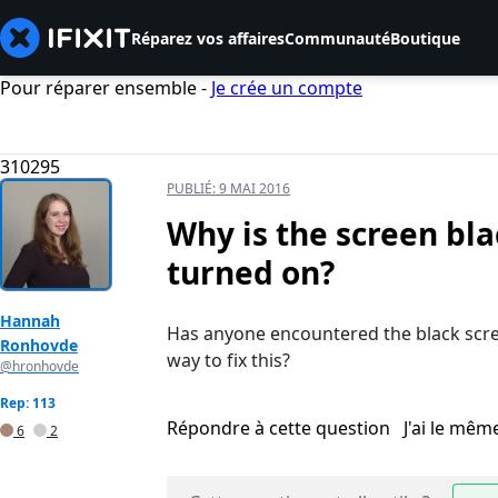
Réparez vos affaires
Communauté
Boutique
Pour réparer ensemble -
Je crée un compte
310295
PUBLIÉ:
9 MAI 2016
Why is the screen bl
turned on?
Hannah
Has anyone encountered the black scre
Ronhovde
way to fix this?
@hronhovde
Rep: 113
Répondre à cette question
J'ai le mê
6
2