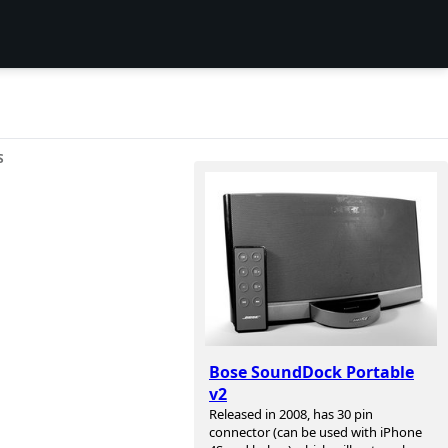
S
Bose SoundDock Portable
v2
Released in 2008, has 30 pin
connector (can be used with iPhone