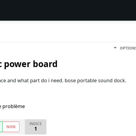
OPTION
c power board
ace and what part do i need. bose portable sound dock.
me problème
INDICE
NON
1