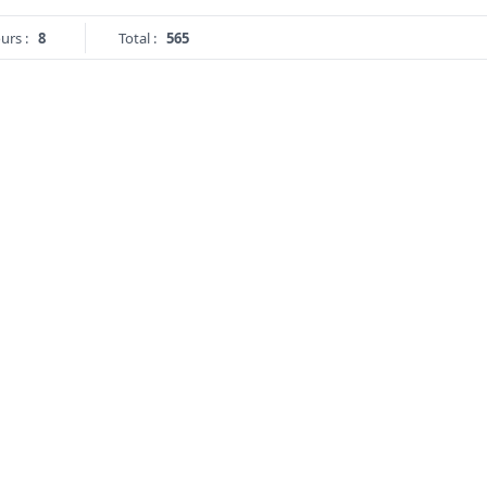
urs :
8
Total :
565