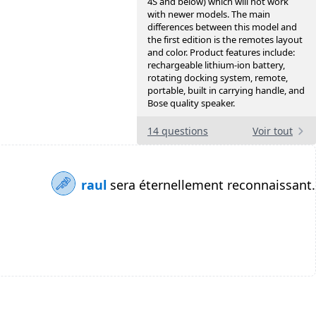
4S and below) which will not work
with newer models. The main
differences between this model and
the first edition is the remotes layout
and color. Product features include:
rechargeable lithium-ion battery,
rotating docking system, remote,
portable, built in carrying handle, and
Bose quality speaker.
14 questions
Voir tout
raul
sera éternellement reconnaissant.