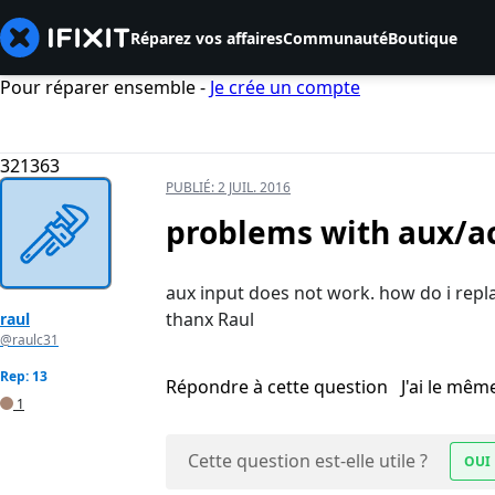
Réparez vos affaires
Communauté
Boutique
Pour réparer ensemble -
Je crée un compte
321363
PUBLIÉ:
2 JUIL. 2016
problems with aux/a
aux input does not work. how do i repl
thanx Raul
raul
@raulc31
Rep: 13
Répondre à cette question
J'ai le mê
1
Cette question est-elle utile ?
OUI