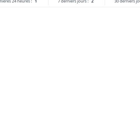
nières 24 heures :
1
7 derniers jours :
2
30 derniers jo