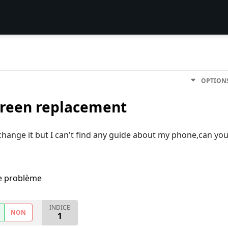
OPTION
creen replacement
change it but I can't find any guide about my phone,can yo
me problème
INDICE
NON
1