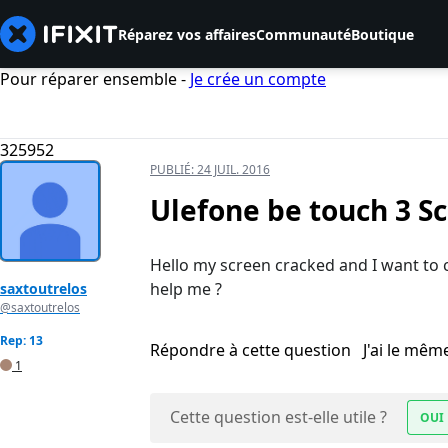
Réparez vos affaires
Communauté
Boutique
Pour réparer ensemble -
Je crée un compte
325952
PUBLIÉ:
24 JUIL. 2016
Ulefone be touch 3 S
Hello my screen cracked and I want to 
help me ?
saxtoutrelos
@saxtoutrelos
Rep: 13
Répondre à cette question
J'ai le mê
1
Cette question est-elle utile ?
OUI