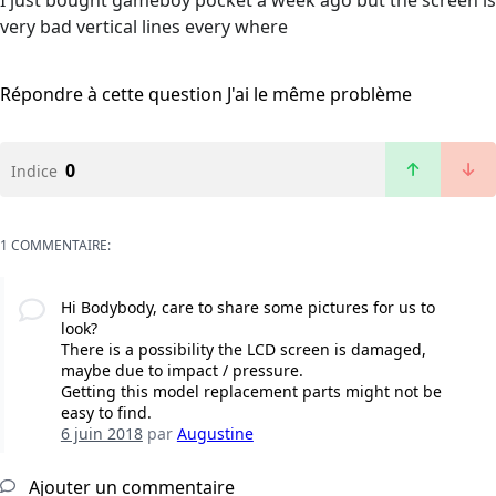
I just bought gameboy pocket a week ago but the screen is
very bad vertical lines every where
Répondre à cette question
J'ai le même problème
0
Indice
1 COMMENTAIRE:
Hi Bodybody, care to share some pictures for us to
look?
There is a possibility the LCD screen is damaged,
maybe due to impact / pressure.
Getting this model replacement parts might not be
easy to find.
6 juin 2018
par
Augustine
Ajouter un commentaire