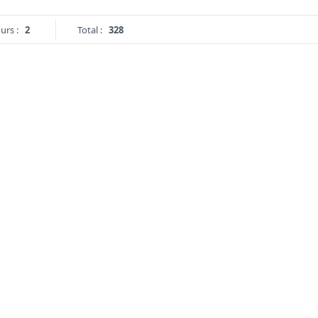
urs :
2
Total :
328