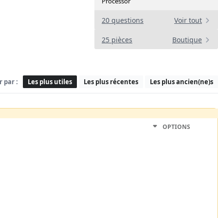
Processor
20 questions
Voir tout
25 pièces
Boutique
r par :
Les plus utiles
Les plus récentes
Les plus ancien(ne)s
OPTIONS