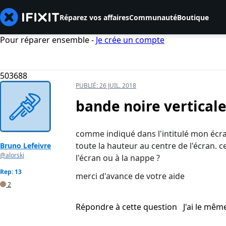
Réparez vos affaires
Communauté
Boutique
Pour réparer ensemble -
Je crée un compte
503688
PUBLIÉ:
26 JUIL. 2018
bande noire verticale
comme indiqué dans l'intitulé mon écra
toute la hauteur au centre de l'écran. 
Bruno Lefeivre
@alorski
l'écran ou à la nappe ?
Rep: 13
merci d'avance de votre aide
2
Répondre à cette question
J'ai le mê