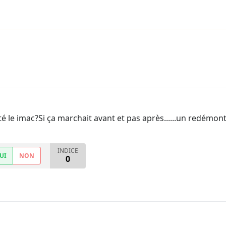
é le imac?Si ça marchait avant et pas après......un redémon
INDICE
UI
NON
0