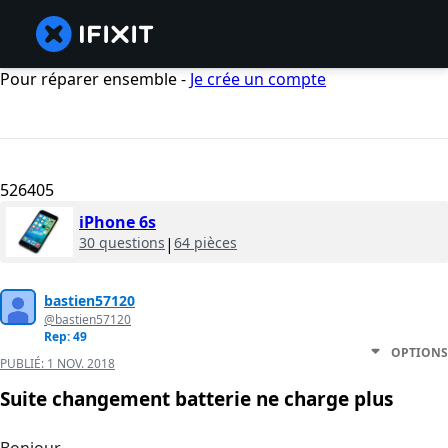
Pour réparer ensemble -
Je crée un compte
526405
iPhone 6s
30 questions
|
64 pièces
bastien57120
@bastien57120
Rep: 49
OPTIONS
PUBLIÉ:
1 NOV. 2018
Suite changement batterie ne charge plus