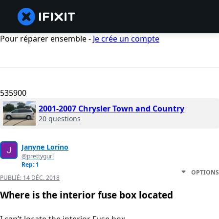
Pour réparer ensemble -
Je crée un compte
535900
2001-2007 Chrysler Town and Country
20 questions
Janyne Lorino
@prettygurl
Rep: 1
OPTIONS
PUBLIÉ:
14 DÉC. 2018
Where is the interior fuse box located