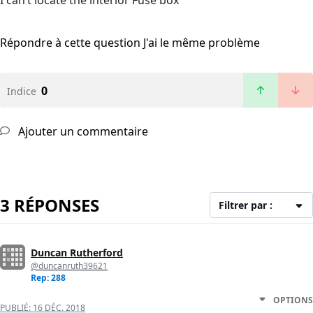
I can’t locate the interior Fuse box
Répondre à cette question
J'ai le même problème
0
Indice
Ajouter un commentaire
3 RÉPONSES
Filtrer par :
Duncan Rutherford
@duncanruth39621
Rep: 288
OPTIONS
PUBLIÉ:
16 DÉC. 2018