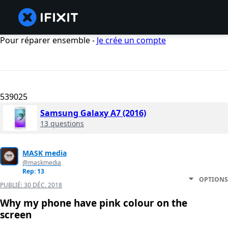
Pour réparer ensemble -
Je crée un compte
539025
Samsung Galaxy A7 (2016)
13 questions
MASK media
@maskmedia
Rep: 13
OPTIONS
PUBLIÉ:
30 DÉC. 2018
Why my phone have pink colour on the
screen