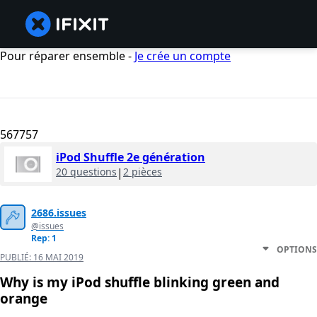
Pour réparer ensemble -
Je crée un compte
567757
iPod Shuffle 2e génération
20 questions
|
2 pièces
2686.issues
@issues
Rep: 1
OPTIONS
PUBLIÉ:
16 MAI 2019
Why is my iPod shuffle blinking green and
orange