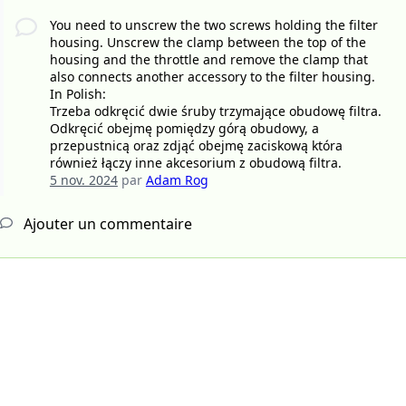
You need to unscrew the two screws holding the filter
housing. Unscrew the clamp between the top of the
housing and the throttle and remove the clamp that
also connects another accessory to the filter housing.
In Polish:
Trzeba odkręcić dwie śruby trzymające obudowę filtra.
Odkręcić obejmę pomiędzy górą obudowy, a
przepustnicą oraz zdjąć obejmę zaciskową która
również łączy inne akcesorium z obudową filtra.
5 nov. 2024
par
Adam Rog
Ajouter un commentaire