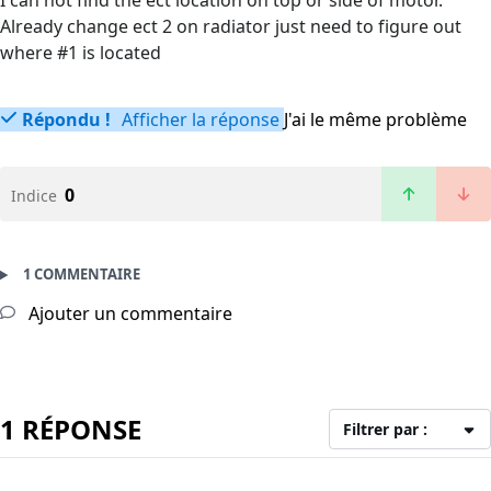
I can not find the ect location on top or side of motor.
Already change ect 2 on radiator just need to figure out
where #1 is located
Répondu !
Afficher la réponse
J'ai le même problème
0
Indice
1 COMMENTAIRE
Ajouter un commentaire
1 RÉPONSE
Filtrer par :