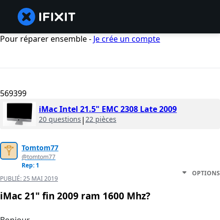
Pour réparer ensemble -
Je crée un compte
569399
iMac Intel 21.5" EMC 2308 Late 2009
20 questions
|
22 pièces
Tomtom77
@tomtom77
Rep: 1
OPTIONS
PUBLIÉ:
25 MAI 2019
iMac 21" fin 2009 ram 1600 Mhz?